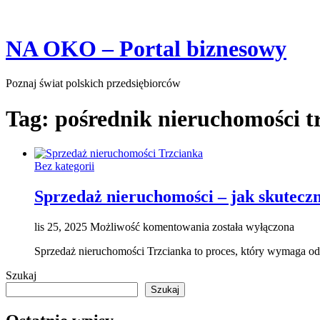
Skip
NA OKO – Portal biznesowy
to
content
Poznaj świat polskich przedsiębiorców
Tag:
pośrednik nieruchomości t
Bez kategorii
Sprzedaż nieruchomości – jak skutecz
Sprzedaż
lis 25, 2025
Możliwość komentowania
została wyłączona
nieruchomości
Sprzedaż nieruchomości Trzcianka to proces, który wymaga od
–
jak
Szukaj
skutecznie
Szukaj
sprzedać
swoje
mieszkanie