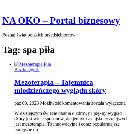
Skip
NA OKO – Portal biznesowy
to
content
Poznaj świat polskich przedsiębiorców
Tag:
spa piła
Bez kategorii
Mezoterapia – Tajemnica
młodzieńczego wyglądu skóry
Mezoterapia
paź 03, 2023
Możliwość komentowania
została wyłączona
–
W dzisiejszym świecie dbania o zdrowy i piękny wygląd
Tajemnica
skóry jest wiele sposobów, ale jednym z najskuteczniejszych
młodzieńczego
jest mezoterapia. To innowacyjne i coraz popularniejsze
wyglądu
podejście do
skóry