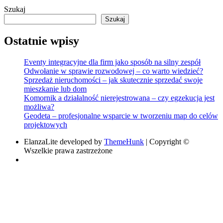
Szukaj
Szukaj
Ostatnie wpisy
Eventy integracyjne dla firm jako sposób na silny zespół
Odwołanie w sprawie rozwodowej – co warto wiedzieć?
Sprzedaż nieruchomości – jak skutecznie sprzedać swoje
mieszkanie lub dom
Komornik a działalność nierejestrowana – czy egzekucja jest
możliwa?
Geodeta – profesjonalne wsparcie w tworzeniu map do celów
projektowych
ElanzaLite developed by
ThemeHunk