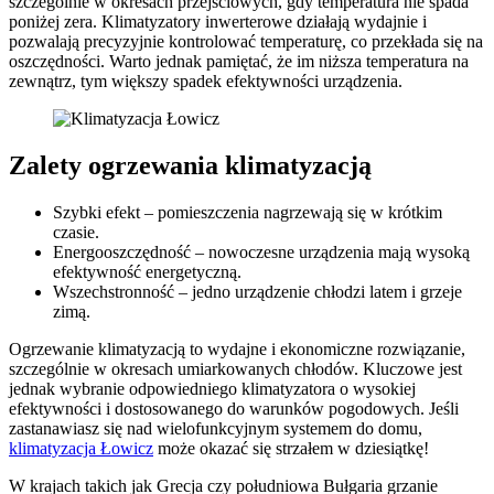
szczególnie w okresach przejściowych, gdy temperatura nie spada
poniżej zera. Klimatyzatory inwerterowe działają wydajnie i
pozwalają precyzyjnie kontrolować temperaturę, co przekłada się na
oszczędności. Warto jednak pamiętać, że im niższa temperatura na
zewnątrz, tym większy spadek efektywności urządzenia.
Zalety ogrzewania klimatyzacją
Szybki efekt – pomieszczenia nagrzewają się w krótkim
czasie.
Energooszczędność – nowoczesne urządzenia mają wysoką
efektywność energetyczną.
Wszechstronność – jedno urządzenie chłodzi latem i grzeje
zimą.
Ogrzewanie klimatyzacją to wydajne i ekonomiczne rozwiązanie,
szczególnie w okresach umiarkowanych chłodów. Kluczowe jest
jednak wybranie odpowiedniego klimatyzatora o wysokiej
efektywności i dostosowanego do warunków pogodowych. Jeśli
zastanawiasz się nad wielofunkcyjnym systemem do domu,
klimatyzacja Łowicz
może okazać się strzałem w dziesiątkę!
W krajach takich jak Grecja czy południowa Bułgaria grzanie