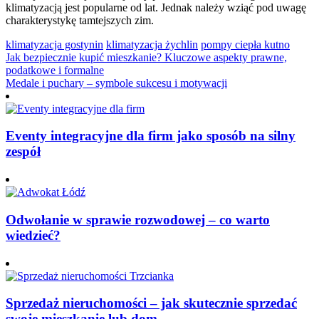
klimatyzacją jest popularne od lat. Jednak należy wziąć pod uwagę
charakterystykę tamtejszych zim.
klimatyzacja gostynin
klimatyzacja żychlin
pompy ciepła kutno
Nawigacja
Jak bezpiecznie kupić mieszkanie? Kluczowe aspekty prawne,
podatkowe i formalne
wpisu
Medale i puchary – symbole sukcesu i motywacji
Eventy integracyjne dla firm jako sposób na silny
zespół
Odwołanie w sprawie rozwodowej – co warto
wiedzieć?
Sprzedaż nieruchomości – jak skutecznie sprzedać
swoje mieszkanie lub dom