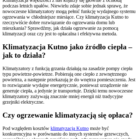
Klimatyzacja większości z nas kojarzy się głównie z ochłodą
podczas letnich upałów. Niewielu zdaje sobie jednak sprawę, że
nowoczesne klimatyzatory mogą pełnić funkcję wydajnego systemu
ogrzewania w chłodniejsze miesiące. Czy klimatyzacja Kutno to
rzeczywiście dobre rozwiązanie do ogrzewania domu lub
mieszkania? Sprawdźmy, jak działa ogrzewanie za pomocą
klimatyzacji oraz czy jest to opłacalna i efektywna metoda.
Klimatyzacja Kutno jako źródło ciepła –
jak to działa?
Klimatyzatory z funkcją grzania działają na zasadzie pompy ciepła
typu powietrze-powietrze. Pobierają one ciepło z zewnętrznego
powietrza, a następnie przekazują je do wnętrza pomieszczenia. Jest
to rozwiązanie wydajne energetycznie, ponieważ urządzenie nie
generuje ciepła, a jedynie je transportuje. Dzięki temu nowoczesne
klimatyzatory zużywają znacznie mniej energii niż tradycyjne
grzejniki elektryczne.
Czy ogrzewanie klimatyzacją się opłaca?
Pod względem kosztów
klimatyzacja Kutno
może być
konkurencyjna w porównaniu do innych systemów grzewczych,